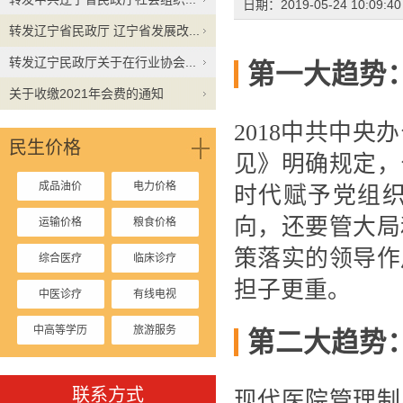
日期：2019-05-24 10:09:
转发辽宁省民政厅 辽宁省发展改...
转发辽宁民政厅关于在行业协会...
第一大趋势
关于收缴2021年会费的通知
2018中共中
民生价格
见》明确规定，
成品油价
电力价格
时代赋予党组
向，还要管大局
运输价格
粮食价格
策落实的领导作
综合医疗
临床诊疗
担子更重。
中医诊疗
有线电视
中高等学历
旅游服务
第二大趋势
停车收费
联系方式
现代医院管理制