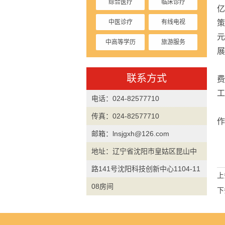
综合医疗
临床诊疗
中医诊疗
有线电视
策
中高等学历
旅游服务
展
停车收费
联系方式
工
电话：024-82577710
传真：024-82577710
作
邮箱：lnsjgxh@126.com
地址：辽宁省沈阳市皇姑区昆山中
路141号沈阳科技创新中心1104-11
上
08房间
下