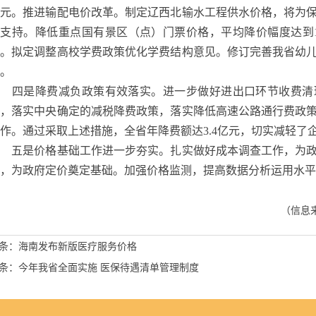
亿元。推进输配电价改革。制定辽西北输水工程供水价格，将为
支持。降低重点国有景区（点）门票价格，平均降价幅度达到18.
元。拟定调整高校学费政策优化学费结构意见。修订完善我省幼
。
四是降费减负政策有效落实。进一步做好进出口环节收费清
费，落实中央确定的减税降费政策，落实降低高速公路通行费政
作。通过采取上述措施，全省年降费额达
3.4亿元，切实减轻了
五是价格基础工作进一步夯实。扎实做好成本调查工作，为
，为政府定价奠定基础。加强价格监测，提高数据分析运用水平
（
信息
条：
海南发布新版医疗服务价格
条：
今年我省全面实施 医保待遇清单管理制度